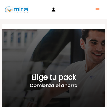
Ir
al
Main
contenido
Men
Elige tu pack
Comienza el ahorro